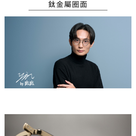
鈦金屬圈面