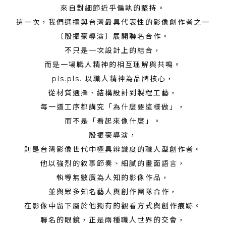
來自對細節近乎偏執的堅持。
這一次，
我們選擇與台灣最具代表性的影像創作者之一
〔殷振豪導演〕展開聯名合作。
不只是一次設計上的結合，
而是一場職人精神的相互理解與共鳴。
pls.pls. 以職人精神為品牌核心，
從材質選擇、結構設計到製程工藝，
每一道工序都講究「為什麼要這樣做」，
而不是「看起來像什麼」。
殷振豪導演，
則是台灣影像世代中極具辨識度的職人型創作者。
他以強烈的敘事節奏、細膩的畫面語言，
執導無數廣為人知的影像作品，
並與眾多知名藝人與創作團隊合作，
在影像中留下屬於他獨有的觀看方式與創作痕跡。
聯名的眼鏡，正是兩種職人世界的交會，