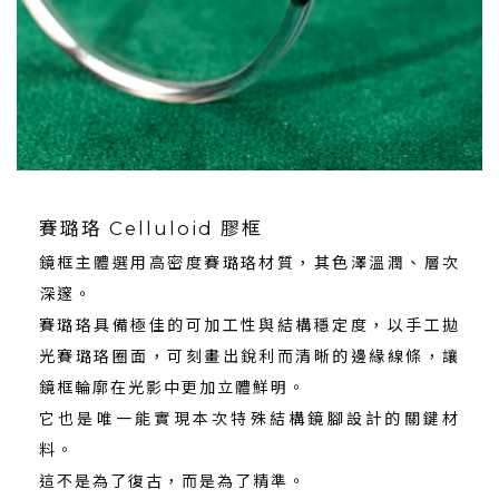
賽璐珞 Celluloid 膠框
鏡框主體選用高密度賽璐珞材質，其色澤溫潤、層次
深邃。
賽璐珞具備極佳的可加工性與結構穩定度，以手工拋
光賽璐珞圈面，可刻畫出銳利而清晰的邊緣線條，讓
鏡框輪廓在光影中更加立體鮮明。
它也是唯一能實現本次特殊結構鏡腳設計的關鍵材
料。
這不是為了復古，而是為了精準。