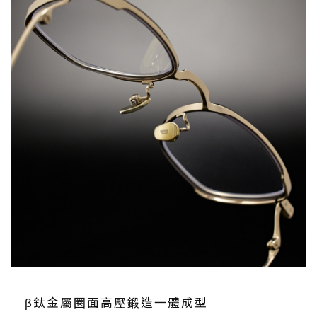
β鈦金屬圈面高壓鍛造一體成型