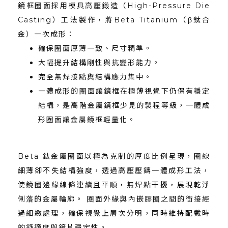
鏡框圈面採用模具高壓鍛造（High-Pressure Die
Casting）工法製作，將Beta Titanium（β鈦合
金）一次成形：
確保圈面厚薄一致、尺寸精準。
大幅提升結構剛性與抗變形能力。
完全無焊接點與結構應力集中。
一體成形的圈面讓鏡框在極薄視覺下仍保有穩定
結構，是高階金屬鏡框少見的製程等級，一體成
形圈面讓金屬鏡框輕量化。
Beta 鈦金屬圈面以極為克制的厚度比例呈現，圈線
細薄卻不失結構強度，透過高壓壓鑄一體成形工法，
使鏡圈邊緣線條連續且平順，無焊點干擾，展現乾淨
俐落的金屬輪廓。 圈面外緣與內嵌膠圈之間的銜接經
過細緻處理，確保視覺上層次分明，同時維持配戴時
的舒適度與鏡片穩定性。