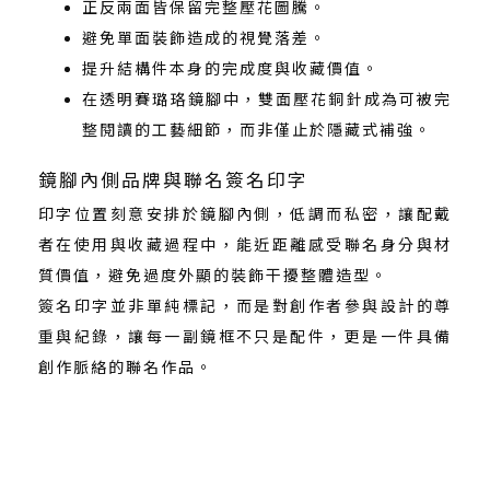
正反兩面皆保留完整壓花圖騰。
避免單面裝飾造成的視覺落差。
提升結構件本身的完成度與收藏價值。
在透明賽璐珞鏡腳中，雙面壓花銅針成為可被完
整閱讀的工藝細節，而非僅止於隱藏式補強。
鏡腳內側品牌與聯名簽名印字
印字位置刻意安排於鏡腳內側，低調而私密，讓配戴
者在使用與收藏過程中，能近距離感受聯名身分與材
質價值，避免過度外顯的裝飾干擾整體造型。
簽名印字並非單純標記，而是對創作者參與設計的尊
重與紀錄，讓每一副鏡框不只是配件，更是一件具備
創作脈絡的聯名作品。