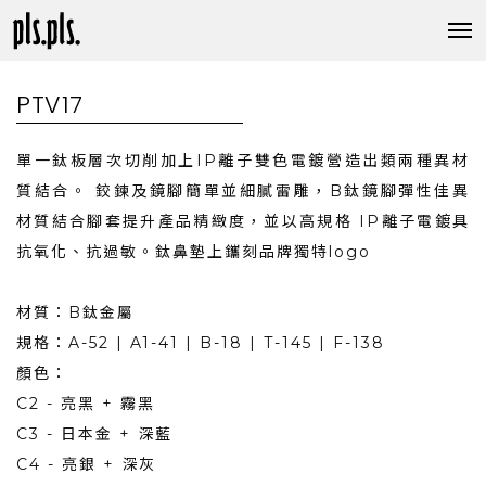
PTV17
單一鈦板層次切削加上IP離子雙色電鍍營造出類兩種異材
質結合。 鉸鍊及鏡腳簡單並細膩雷雕，B鈦鏡腳彈性佳異
材質結合腳套提升產品精緻度，並以高規格 IP離子電鍍具
抗氧化、抗過敏。鈦鼻墊上鑴刻品牌獨特logo
材質：B鈦金屬
規格：A-52 | A1-41 | B-18 | T-145 | F-138
顏色：
C2 - 亮黑 + 霧黑
C3 - 日本金 + 深藍
C4 - 亮銀 + 深灰