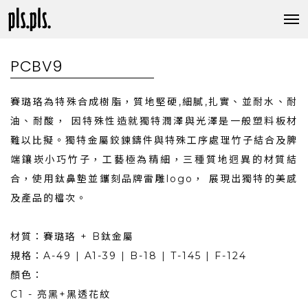
PCBV9
賽璐珞為特殊合成樹脂，質地堅硬,細膩,扎實、並耐水、耐
油、耐酸， 因特殊性造就獨特潤澤與光澤是一般塑料板材
難以比擬。獨特金屬鉸鍊鑄件與特殊工序處理竹子結合及脾
端鑲崁小巧竹子，工藝極為精細，三種質地迥異的材質結
合，使用鈦鼻墊並鑴刻品牌雷雕logo， 展現出獨特的美感
及產品的檔次。
材質：賽璐珞 + B鈦金屬
規格：A-49 | A1-39 | B-18 | T-145 | F-124
顏色：
C1 - 亮黑+黑透花紋