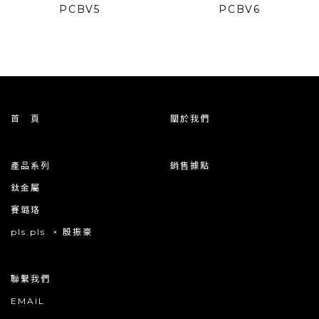
PCBV5
PCBV6
首 頁
關於我們
產品系列
銷售據點
鈦金屬
賽璐珞
pls.pls. × 殷振豪
聯繫我們
EMAIL