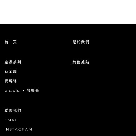
首 頁
關於我們
產品系列
銷售據點
鈦金屬
賽璐珞
pls.pls. × 殷振豪
聯繫我們
EMAIL
INSTAGRAM