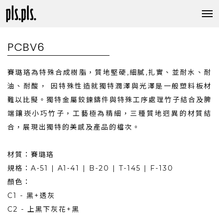
PCBV6
賽璐珞為特殊合成樹脂，質地堅硬,細膩,扎實、並耐水、耐
油、耐酸， 因特殊性造就獨特潤澤與光澤是一般塑料板材
難以比擬。獨特金屬鉸鍊鑄件與特殊工序處理竹子結合及脾
端鑲崁小巧竹子，工藝極為精細，三種質地迥異的材質結
合，展現出獨特的美感及產品的檔次。
材質：賽璐珞
規格：A-51 | A1-41 | B-20 | T-145 | F-130
顏色：
C1 - 黑+透灰
C2 - 上黑下灰花+黑