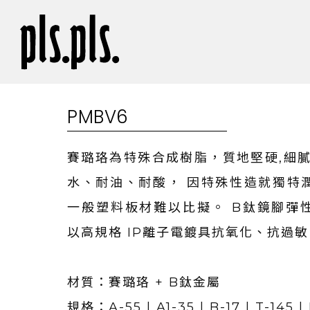
PMBV6
賽璐珞為特殊合成樹脂，質地堅硬,細膩
水、耐油、耐酸， 因特殊性造就獨特
一般塑料板材難以比擬。 B鈦鏡腳彈
以高規格 IP離子電鍍具抗氧化、抗過敏
材質：賽璐珞 + B鈦金屬
規格：A-55 | A1-35 | B-17 | T-145 | 