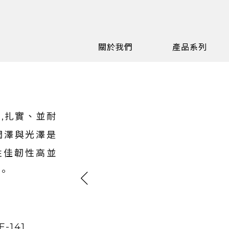
關於我們
產品系列
,扎實、並耐
潤澤與光澤是
性佳韌性高並
。
F-141