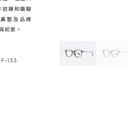
件鉸鍊和鏡腳
屬鼻墊及品牌
神與初衷。
 F-133