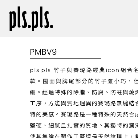
PMBV9
pls.pls 竹子與賽璐路經典icon組
款。圈面與脾尾部分的竹子雖小巧，
細。經過特殊的除脂、防腐、防蛀與燒
工序，方能與質地迥異的賽璐路無縫結
特的美感。賽璐路是一種特殊的天然合
堅硬、細膩且扎實的質地。其獨特的潤
使其無論在製作工藝還是天然紋理上，