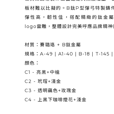
板材難以比擬的。B鈦P型彈弓特製鑄
彈性高，韌性佳，搭配精緻的鈦金
logo雷雕，整體設計完美呼應品牌精
材質：賽璐珞 + B鈦金屬
規格：A-49 | A1-40 | B-18 | T-145 |
顏色：
C1 - 亮黑+中槍
C2 - 玳瑁+淺金
C3 - 透明藕色+玫瑰金
C4 - 上黑下咖啡煙花+淺金