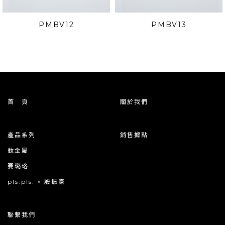
PMBV12
PMBV13
首 頁
關於我們
產品系列
銷售據點
鈦金屬
賽璐珞
pls.pls. × 殷振豪
聯繫我們