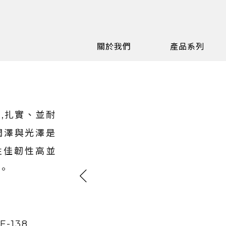
關於我們
產品系列
,扎實、並耐
潤澤與光澤是
性佳韌性高並
。
 F-138