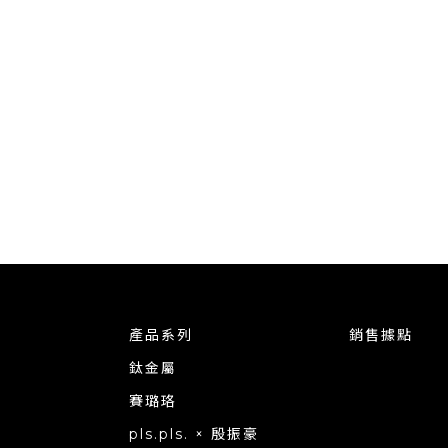
產品系列
銷售據點
鈦金屬
賽璐珞
pls.pls. × 殷振豪