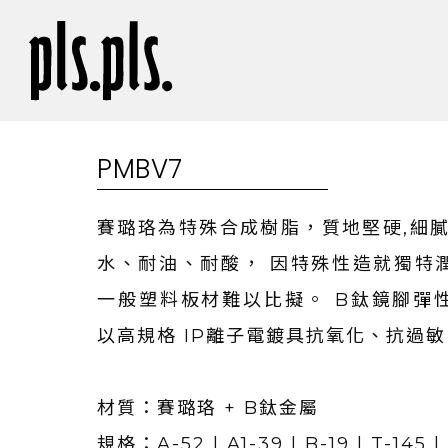
PMBV7
賽璐珞為特殊合成樹脂，質地堅硬,細膩
水、耐油、耐酸， 因特殊性造就獨特
一般塑料板材難以比擬。 B鈦鏡腳彈
以高規格 IP離子電鍍具抗氧化、抗過敏
材質：賽璐珞 + B鈦金屬
規格：A-52 | A1-39 | B-19 | T-145 |